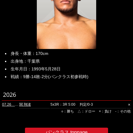
身長・体重：170cm
出身地：千葉県
生年月日：1993年5月28日
戦績：9勝-14敗-2分(パンクラス初参戦時)
2026
×
07.26 ニューピアホール(夜)
関 翔渚
5x3R：3R 5:00
判定/0-3
○：勝ち △：ドロー ×：負け -：その他
パンクラス toppage