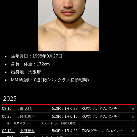
生年月日：1998年9月27日
身長・体重：172cm
出身地：大阪府
MMA戦績：0勝1敗(パンクラス初参戦時)
2025
×
08.10 品川
畑 大晴
5x3R：1R 0:29
KO/スタンドのパンチ
×
05.25 ニューピアホール
鈴木悠斗
5x3R：1R 0:15
KO/スタンドのパンチ
第30回ネオブラッドトーナメント ライト級決勝戦
○
02.18 大阪・住吉区
上田智大
5x3R：1R 4:23
TKO/グラウンドのパンチ