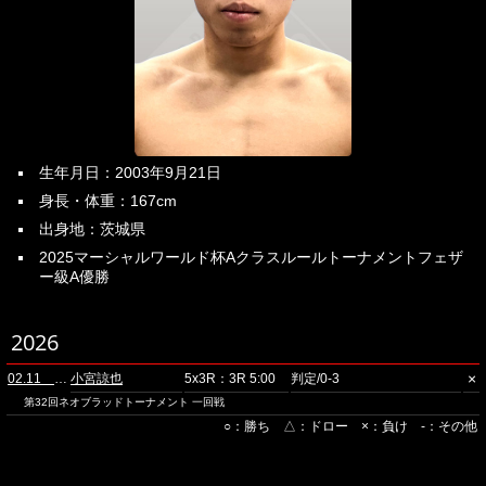
生年月日：2003年9月21日
身長・体重：167cm
出身地：茨城県
2025マーシャルワールド杯Aクラスルールトーナメントフェザ
ー級A優勝
2026
×
02.11 品川
小宮諒也
5x3R：3R 5:00
判定/0-3
第32回ネオブラッドトーナメント 一回戦
○：勝ち △：ドロー ×：負け -：その他