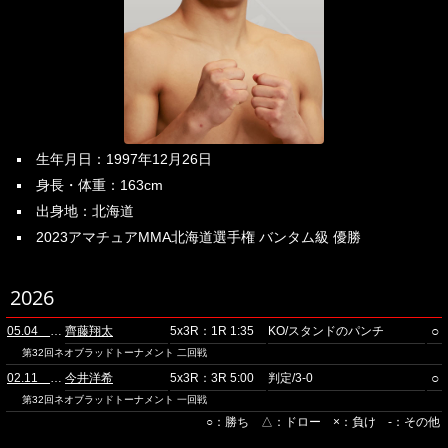
生年月日：1997年12月26日
身長・体重：163cm
出身地：北海道
2023アマチュアMMA北海道選手権 バンタム級 優勝
2026
○
05.04 品川
齊藤翔太
5x3R：1R 1:35
KO/スタンドのパンチ
第32回ネオブラッドトーナメント 二回戦
○
02.11 品川
今井洋希
5x3R：3R 5:00
判定/3-0
第32回ネオブラッドトーナメント 一回戦
○：勝ち △：ドロー ×：負け -：その他