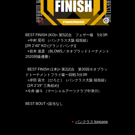
BEST FINISH (KO)= 第5試合 フェザー級 5分3R
○中村 晃司 （パンクラス大阪 稲垣組）
[2R 2’40” KO (グランドパンチ)]
×岩本 達彦 （BLOWS／ネオブラッドトーナメント
2020同級優勝）
BEST FINISH (1本)= 第2試合 第30回ネオブラッ
ドトーナメントフライ級一回戦 5分3R
○岸田 宙大 ［ひろと］（パンクラス大阪 稲垣組）
[1R 2’19” 三角絞め]
×今井 健斗 （マーシャルアーツクラブ中津川）
BEST BOUT =該当なし
パンクラス toppage