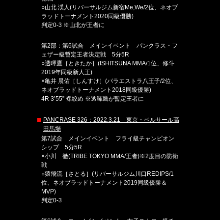
○山北 渓人(リバーサルジム新宿Me,We/2位、ネオブ
ラッドトーナメント2020同級優勝)
判定0-3 ※山北が王者に
第2部：第6試合 メインイベント パンクラス・フ
ェザー級暫定王者決定戦 5分5R
○透暉鷹［ときたか］(ISHITSUNA MMA/1位、修斗
2019年同級新人王)
×亀井 晨佑［しんすけ］(パラエストラ八王子/2位、
ネオブラッドトーナメント2018同級優勝)
4R 3’55” 裸絞め ※透暉鷹が暫定王者に
PANCRASE 326：2022.3.21 東京・ベルサール高
田馬場
第7試合 メインイベント フライ級チャンピオン
シップ 5分5R
×小川 徹(TRIBE TOKYO MMA/王者)※2度目の防衛
戦
○猿飛流［さとる］(リバーサルジム川口REDIPS/1
位、ネオブラッドトーナメント2019同級優勝＆
MVP)
判定0-3