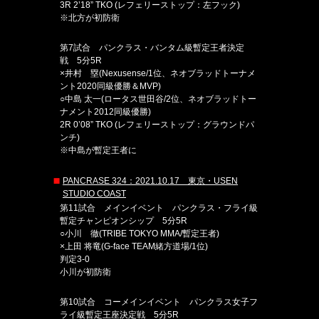
3R 2’18” TKO (レフェリーストップ：左フック)
※北方が初防衛
第7試合 パンクラス・バンタム級暫定王者決定
戦 5分5R
×井村 塁(Nexusense/1位、ネオブラッドトーナメ
ント2020同級優勝＆MVP)
○中島 太一(ロータス世田谷/2位、ネオブラッドトー
ナメント2012同級優勝)
2R 0’08” TKO (レフェリーストップ：グラウンドパ
ンチ)
※中島が暫定王者に
PANCRASE 324：2021.10.17 東京・USEN
STUDIO COAST
第11試合 メインイベント パンクラス・フライ級
暫定チャンピオンシップ 5分5R
○小川 徹(TRIBE TOKYO MMA/暫定王者)
×上田 将竜(G-face TEAM緒方道場/1位)
判定3-0
小川が初防衛
第10試合 コーメインイベント パンクラス女子フ
ライ級暫定王座決定戦 5分5R