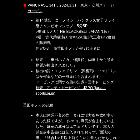
PANCRASE 341：2024.3.31 東京・立川ステージ
ガーデン
第14試合 コーメイン パンクラス女子フライ
級チャンピオンシップ 5分5R
○重田ホノカ(THE BLACKBELT JAPAN/1位)
×端 貴代(和術慧舟會AKZA/第2代王者)※2度目
の防衛戦
判定0-3 ※重田ホノカが第3代王者に
結果：「重田ホノカ、端貴代、両選手から禁止
物質が検出されました」
検出物質：エフェドリン (興奮剤/エフェドリン
はかぜ薬などの一般薬にも含まれます)
ドーピングに関する薬の知識 - 国体ドーピング
検査 - アンチ・ドーピング - JSPO (japan-
sports.or.jp)
重田ホノカの経緯
本人は体調不良の際、まれに漢方薬を飲む事が
あった様ですが、その中に麻黄が含まれていま
した。麻黄の成分はエフェドリンです。本人の
試合前申告書には記入されておらず、面談の
際、「試合1ヶ月以上前くらいに飲んだかもしれ