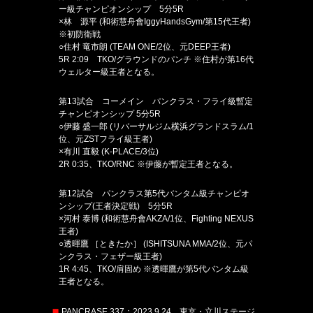
ー級チャンピオンシップ 5分5R
×林 源平 (和術慧舟會IggyHandsGym/第15代王者)
※初防衛戦
○住村 竜市朗 (TEAM ONE/2位、元DEEP王者)
5R 2:09 TKO/グラウンドのパンチ ※住村が第16代
ウェルター級王者となる。
第13試合 コーメイン パンクラス・フライ級暫定
チャンピオンシップ 5分5R
○伊藤 盛一郎 (リバーサルジム横浜グランドスラム/1
位、元ZSTフライ級王者)
×有川 直毅 (K-PLACE/3位)
2R 0:35、TKO/RNC ※伊藤が暫定王者となる。
第12試合 パンクラス第5代バンタム級チャンピオ
ンシップ(王者決定戦) 5分5R
×河村 泰博 (和術慧舟會AKZA/1位、Fighting NEXUS
王者)
○透暉鷹 ［ときたか］ (ISHITSUNA MMA/2位、元パ
ンクラス・フェザー級王者)
1R 4:45、TKO/肩固め ※透暉鷹が第5代バンタム級
王者となる。
PANCRASE 337：2023.9.24 東京・立川ステージ