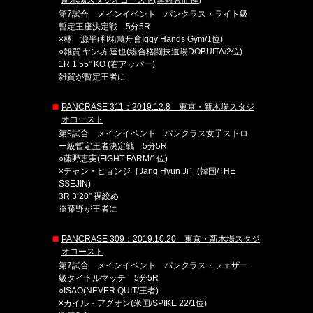
新木場スタジオコースト(無観客開催)
第7試合 メインイベント パンクラス・ライト級
暫定王座決定戦 5分5R
×林 源平(和術慧舟會Iggy Hands Gym/1位)
○雑賀 ヤン坊 達也(総合格闘技道場DOBUITA/2位)
1R 1’55” KO (右アッパー)
雑賀が暫定王者に
PANCRASE 311：2019.12.8 東京・新木場スタジ
オコースト
第9試合 メインイベント パンクラス女子ストロ
ー級暫定王者決定戦 5分5R
○藤野恵実(FIGHT FARM/1位)
×チャン・ヒョンジ［Jang Hyun Ji］(韓国/THE
SSEJIN)
3R 3’20” 裸絞め
※藤野が王者に
PANCRASE 309：2019.10.20 東京・新木場スタジ
オコースト
第7試合 メインイベント パンクラス・フェザー
級タイトルマッチ 5分5R
○ISAO(NEVER QUIT/王者)
×カイル・アグオン(米国/SPIKE 22/1位)