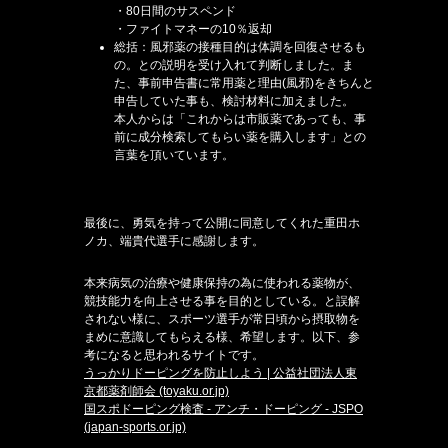
・80日間のサスペンド
・ファイトマネーの10％返却
総括：風邪薬の接種目的は体調を回復させるも
の。との説明を受け入れて判断しました。ま
た、事前申告書に常用薬と理由(風邪)をきちんと
申告していた事も、検討材料に加えました。
本人からは「これからは市販薬であっても、事
前に成分検索してもらい薬を購入します」との
言葉を頂いています。
最後に、勇気を持って公開に同意してくれた重田ホ
ノカ、端貴代選手に感謝します。
本来病気の治療や健康保持の為に使われる薬物が、
競技能力を向上させる事を目的としている。と誤解
されない様に、スポーツ選手が常日頃から摂取物を
まめに意識してもらえる様、希望します。以下、参
考になると思われるサイトです。
うっかりドーピングを防止しよう | 公益社団法人東
京都薬剤師会 (toyaku.or.jp)
国スポドーピング検査 - アンチ・ドーピング - JSPO
(japan-sports.or.jp)