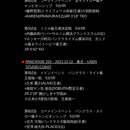
第6試合 コーメインイベント 女子ストロー級チ
ャンピオンシップ 5分5R
×藤野恵実(トライフォース赤坂/王者)※初防衛戦
○KAREN(PRAVAJRA/1位)4R 3’18” TKO
第5試合 ミドル級王者決定戦 5分5R
○内藤由良(リバーサルジム横浜グランドスラム/1位)
×ロッキー川村2(パンクラスイズム横浜/2位、元ミド
ル級＆ライトヘビー級王者)
1R 0’42” KO
PANCRASE 325：2021.12.12 東京・USEN
STUDIO COAST
第9試合 メインイベント パンクラス・ライト級
王座統一戦 5分5R
○久米 鷹介(ALIVE/王者)
×雑賀ヤン坊 達也(DOBUITA/暫定王者)
2R 2’28” 腕ひしぎ十字固め
※久米が3度目の防衛、王座統一
第8試合 コーメインイベント パンクラス・スト
ロー級チャンピオンシップ 5分5R
○北方 大地(パンクラス大阪稲垣組/王者)
×宮澤 雄大(K-PLACE/1位)