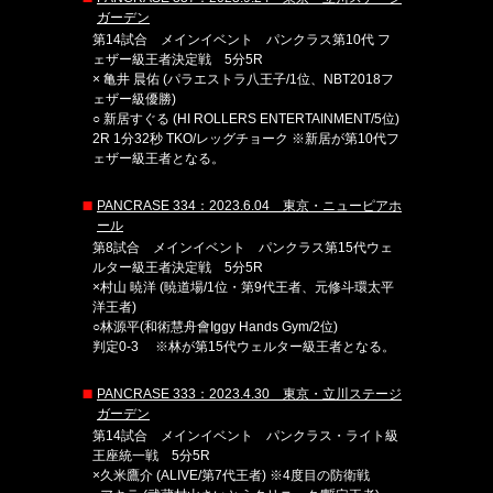
ガーデン
第14試合 メインイベント パンクラス第10代 フ
ェザー級王者決定戦 5分5R
× 亀井 晨佑 (パラエストラ八王子/1位、NBT2018フ
ェザー級優勝)
○ 新居すぐる (HI ROLLERS ENTERTAINMENT/5位)
2R 1分32秒 TKO/レッグチョーク ※新居が第10代フ
ェザー級王者となる。
PANCRASE 334：2023.6.04 東京・ニューピアホ
ール
第8試合 メインイベント パンクラス第15代ウェ
ルター級王者決定戦 5分5R
×村山 暁洋 (暁道場/1位・第9代王者、元修斗環太平
洋王者)
○林源平(和術慧舟會Iggy Hands Gym/2位)
判定0-3 ※林が第15代ウェルター級王者となる。
PANCRASE 333：2023.4.30 東京・立川ステージ
ガーデン
第14試合 メインイベント パンクラス・ライト級
王座統一戦 5分5R
×久米鷹介 (ALIVE/第7代王者) ※4度目の防衛戦