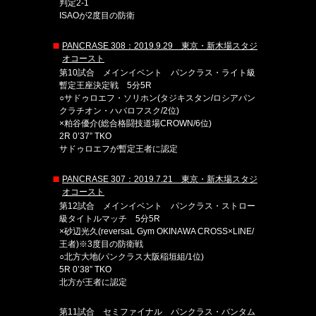
判定2-1
ISAOが2度目の防衛
PANCRASE 308：2019.9.29 東京・新木場スタジ
オコースト
第10試合 メインイベント パンクラス・ライト級
暫定王座決定戦 5分5R
○サドゥロエフ・ソリホン(タジキスタン/ロシアパン
クラチオン・ハバロフスク/2位)
×粕谷優介(総合格闘技道場CROWN/6位)
2R 0’37” TKO
サドゥロエフが暫定王者に認定
PANCRASE 307：2019.7.21 東京・新木場スタジ
オコースト
第12試合 メインイベント パンクラス・ストロー
級タイトルマッチ 5分5R
×砂辺光久(reversaL Gym OKINAWA CROSS×LINE/
王者)※3度目の防衛戦
○北方大地(パンクラス大阪稲垣組/1位)
5R 0’38” TKO
北方が王者に認定
第11試合 セミファイナル パンクラス・バンタム