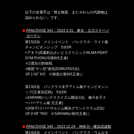
以下の全選手は「禁止物質、またそれらの代謝物は
認められない」です。
PANCRASE 341：2024.3.31 東京・立川ステージ
ガーデン
第15試合 メインイベント パンクラス・ライト級
チャンピオンシップ 5分5R
×アキラ(武蔵村山さいとうクリニック/ALMA FIGHT
GYM PUGNUS/第8代王者)
※2度目の防衛戦
○雑賀“ヤン坊”達也(DOBUITA/1位)
1R 1’42” KO ※雑賀が第9代王者に
第13試合 パンクラス女子アトム級チャンピオンシ
ップ(王者決定戦) 5分5R
○SARAMI(パンクラスイズム横浜/1位、修斗女子ス
ーパーアトム級 元王者)
×沙弥子(リバーサルジム横浜グランドスラム/2位)
1R 0’48” TKO ※SARAMIが初代王者に
PANCRASE 340：2023.12.24 神奈川・横浜武道館
第14試合 メインイベント パンクラス・ウェルタ