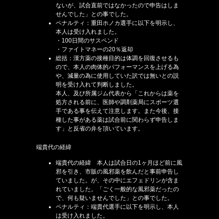
ないが、試合直前ではなかったので申告はしま
せんでした」との事でした。
ペナルティ：重田ホノカ選手に以下を明示し、
本人は受け入れました。
・100日間のサスペンド
・ファイトマネーの20％返却
総括：漢方薬の接種目的は体調を回復させるも
ので、本人の肉体的パフォーマンスを上げる為
や、減量の為に使用していた訳では無いとの説
明を受け入れて判断しました。
本人、及び所属ジム代表から「これからは薬を
処方される前に、医師や調剤薬局にスポーツ選
手である事を伝えて注意します。また今後、接
種した事がある薬は試合前に関わらず申告しま
す」と反省の弁を頂いています。
端貴代の経緯
端貴代の経緯 本人は試合日の1ヶ月ほど前に風
邪を引き、市販の風邪薬を飲んだと事前申告し
ていました。が、その中にエフェドリンが含ま
れていました。「ごく一般的な風邪薬だったの
で、何も疑いませんでした」との事でした。
ペナルティ：端貴代選手に以下を明示し、本人
は受け入れました。