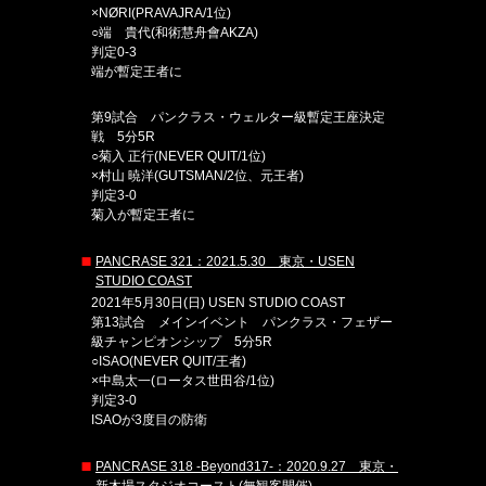
×NØRI(PRAVAJRA/1位)
○端 貴代(和術慧舟會AKZA)
判定0-3
端が暫定王者に
第9試合 パンクラス・ウェルター級暫定王座決定
戦 5分5R
○菊入 正行(NEVER QUIT/1位)
×村山 暁洋(GUTSMAN/2位、元王者)
判定3-0
菊入が暫定王者に
PANCRASE 321：2021.5.30 東京・USEN
STUDIO COAST
2021年5月30日(日) USEN STUDIO COAST
第13試合 メインイベント パンクラス・フェザー
級チャンピオンシップ 5分5R
○ISAO(NEVER QUIT/王者)
×中島太一(ロータス世田谷/1位)
判定3-0
ISAOが3度目の防衛
PANCRASE 318 -Beyond317-：2020.9.27 東京・