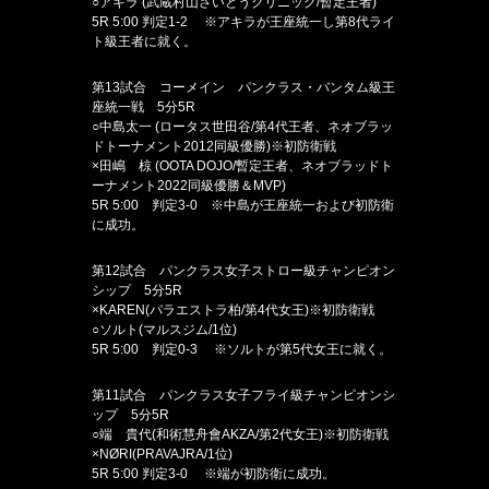
○アキラ (武蔵村山さいとうクリニック/暫定王者)
5R 5:00 判定1-2 ※アキラが王座統一し第8代ライ
ト級王者に就く。
第13試合 コーメイン パンクラス・バンタム級王
座統一戦 5分5R
○中島太一 (ロータス世田谷/第4代王者、ネオブラッ
ドトーナメント2012同級優勝)※初防衛戦
×田嶋 椋 (OOTA DOJO/暫定王者、ネオブラッドト
ーナメント2022同級優勝＆MVP)
5R 5:00 判定3-0 ※中島が王座統一および初防衛
に成功。
第12試合 パンクラス女子ストロー級チャンピオン
シップ 5分5R
×KAREN(パラエストラ柏/第4代女王)※初防衛戦
○ソルト(マルスジム/1位)
5R 5:00 判定0-3 ※ソルトが第5代女王に就く。
第11試合 パンクラス女子フライ級チャンピオンシ
ップ 5分5R
○端 貴代(和術慧舟會AKZA/第2代女王)※初防衛戦
×NØRI(PRAVAJRA/1位)
5R 5:00 判定3-0 ※端が初防衛に成功。