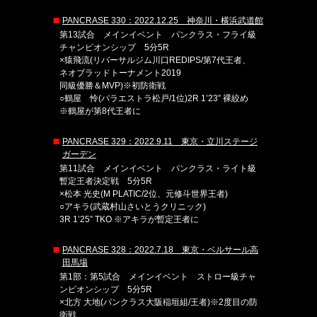
PANCRASE 330：2022.12.25 神奈川・横浜武道館
第13試合 メインイベント パンクラス・フライ級
チャンピオンシップ 5分5R
×猿飛流(リバーサルジム川口REDIPS/第7代王者、
ネオブラッドトーナメント2019
同級優勝＆MVP)※初防衛戦
○鶴屋 怜(パラエストラ松戸/1位)2R 1’23” 裸絞め
※鶴屋が第8代王者に
PANCRASE 329：2022.9.11 東京・立川ステージ
ガーデン
第11試合 メインイベント パンクラス・ライト級
暫定王者決定戦 5分5R
×松本 光史(M PLATIC/2位、元修斗世界王者)
○アキラ(武蔵村山さいとうクリニック)
3R 1’25” TKO ※アキラが暫定王者に
PANCRASE 328：2022.7.18 東京・ベルサール高
田馬場
第1部：第5試合 メインイベント ストロー級チャ
ンピオンシップ 5分5R
×北方 大地(パンクラス大阪稲垣組/王者)※2度目の防
衛戦