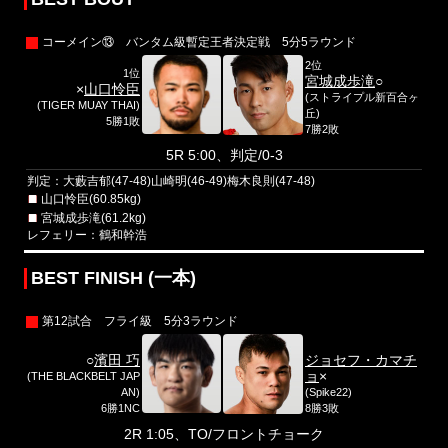
コーメイン⑬ バンタム級暫定王者決定戦 5分5ラウンド
2位
1位
宮城成歩滝
○
×
山口怜臣
(ストライプル新百合ヶ
(TIGER MUAY THAI)
丘)
5勝1敗
7勝2敗
5R 5:00、判定/0-3
判定：大藪吉郁(47-48)山崎明(46-49)梅木良則(47-48)
山口怜臣(60.85kg)
宮城成歩滝(61.2kg)
レフェリー：鶴和幹浩
BEST FINISH (一本)
第12試合 フライ級 5分3ラウンド
○
濱田 巧
ジョセフ・カマチ
ョ
×
(THE BLACKBELT JAP
AN)
(Spike22)
6勝1NC
8勝3敗
2R 1:05、TO/フロントチョーク