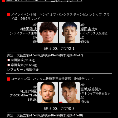
PANCRASE 362：2026.5.31 立川ステージガーデン
メインイベント⑭ キング オブ パンクラス チャンピオンシップ フラ
イ級 5分5ラウンド
1位
3位
○
時田隆成
岸田宙大
×
(トライフォース東中
(パンクラス大阪稲垣
野)
組)
4勝
6勝2敗
5R 5:00、判定/2-1
判定：大藪吉郁(47-48)山崎明(49-46)梅木良則(48-47)
時田隆成(56.3kg)
岸田宙大(56.65kg)
レフェリー：梅田恒介
コーメイン⑬ バンタム級暫定王者決定戦 5分5ラウンド
2位
1位
宮城成歩滝
○
×
山口怜臣
(ストライプル新百合ヶ
(TIGER MUAY THAI)
丘)
5勝1敗
7勝2敗
5R 5:00、判定/0-3
判定：大藪吉郁(47-48)山崎明(46-49)梅木良則(47-48)