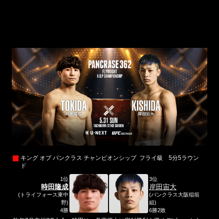
キング オブ パンクラス チャンピオンシップ フライ級 5分5ラウン
ド
1位
3位
時田隆成
岸田宙大
(トライフォース東中
(パンクラス大阪稲垣
野)
組)
4勝
6勝2敗