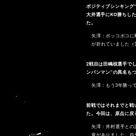
ポジティブシンキング
大井選手にKO勝ちした
た。
矢澤：ボッコボコに
が折れていました（
2戦目は田嶋椋選手で
ンパンマン”の異名も
矢澤：もう3年勝っ
前戦ではそれまでと戦
た。今回は、原点に戻
矢澤：井村選手との
覚がありました。自