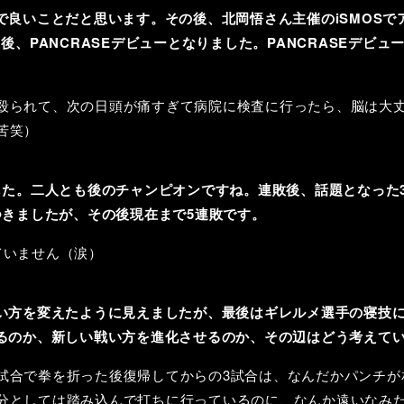
で良いことだと思います。その後、北岡悟さん主催のiSMOSで
後、PANCRASEデビューとなりました。PANCRASEデビ
殴られて、次の日頭が痛すぎて病院に検査に行ったら、脳は大
苦笑）
した。二人とも後のチャンピオンですね。連敗後、話題となった3
つきましたが、その後現在まで5連敗です。
ていません（涙）
い方を変えたように見えましたが、最後はギレルメ選手の寝技
るのか、新しい戦い方を進化させるのか、その辺はどう考えて
試合で拳を折った後復帰してからの3試合は、なんだかパンチが
分としては踏み込んで打ちに行っているのに、なんか遠いなみ