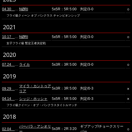
○
04.30 立川ステージガーデン
NØRI
5x5R：5R 5:00
判定/3-0
フライ級クィーン オブ パンクラス チャンピオンシップ
2021
○
10.17 スタジオコースト
NØRI
5x5R：5R 5:00
判定/3-0
女子フライ級 暫定王者決定戦
2020
○
07.24 スタジオコースト
ライカ
5x3R：3R 5:00
判定/3-0
2019
マイラ・カントゥア
5x3R：3R 5:00
判定/0-3
×
09.29 スタジオコースト
リア
×
04.14 スタジオコースト
シッジ・ホッシャ
5x5R：5R 5:00
判定/0-3
フライ級クイーン・オブ・パンクラスタイトルマッチ
2018
バーバラ・アシオリ
ギブアップ/チョークスリー
5x3R：2R 3:20
○
02.04 スタジオコースト
ー
パー