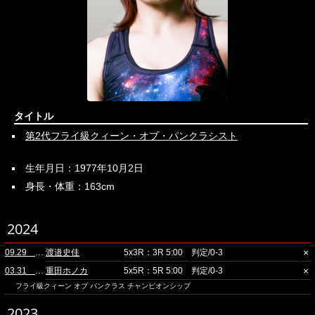
タイトル
第2代フライ級クィーン・オブ・パンクラシスト
生年月日：1977年10月2日
身長・体重：163cm
2024
×
09.29 立川ステージガーデン
渡邉史佳
5x3R：3R 5:00
判定/0-3
×
03.31 立川ステージガーデン
重田ホノカ
5x5R：5R 5:00
判定/0-3
フライ級クィーン オブ パンクラス チャンピオンシップ
2023