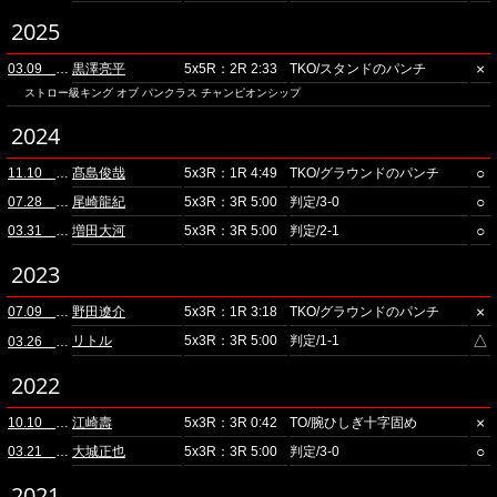
2025
×
03.09 横浜武道館
黒澤亮平
5x5R：2R 2:33
TKO/スタンドのパンチ
ストロー級キング オブ パンクラス チャンピオンシップ
2024
○
11.10 ニューピアホール(夜)
髙島俊哉
5x3R：1R 4:49
TKO/グラウンドのパンチ
○
07.28 大阪・住吉区
尾崎龍紀
5x3R：3R 5:00
判定/3-0
○
03.31 立川ステージガーデン
増田大河
5x3R：3R 5:00
判定/2-1
2023
×
07.09 ニューピアホール(夜)
野田遼介
5x3R：1R 3:18
TKO/グラウンドのパンチ
△
リトル
5x3R：3R 5:00
判定/1-1
03.26 ニューピアホール(夜)
2022
×
10.10 品川
江崎壽
5x3R：3R 0:42
TO/腕ひしぎ十字固め
○
03.21 ベルサール高田馬場
大城正也
5x3R：3R 5:00
判定/3-0
2021