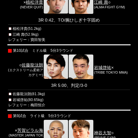
×
植松洋貴
江崎 壽
○
(NEVER QUIT)
(ALMA FIGHT GYM)
3R 0:42、TO/腕ひしぎ十字固め
植松洋貴(51.2kg)
江崎 壽(52.9kg)
レフェリー：寶田智美
第10試合 ミドル級 5分3ラウンド
○
佐藤龍汰朗
岩城啓祐
×
(エクストリーム柔術ア
(TRIBE TOKYO MMA)
カデミー)
3R 5:00、判定/3-0
佐藤龍汰朗(81.3kg)
岩城啓祐(80.65kg)
レフェリー：梅田恒介
第9試合 ライト級 5分3ラウンド
×
芳賀ビラル海
神谷大智
○
(MASTER JAPAN TOK
(BRAVE GYM)