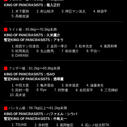
KING OF PANCRASISTS：菊入正行
木下憂朔
村山暁洋
押忍マン洸太
林源平
髙橋攻誠
ライト級：65.8kg〜70.3kg未満
KING OF PANCRASISTS：久米鷹介
暫定KING OF PANCRASISTS：アキラ
雑賀ヤン坊達也
金田一孝介
松本光史
葛西和希
松岡嵩志
丸山数馬
粕谷優介
平信一
DARANI
フェザー級：61.2kg〜65.8kg未満
KING OF PANCRASISTS：ISAO
暫定KING OF PANCRASISTS：透暉鷹
中田大貴
亀井晨佑
岩本達彦
遠藤来生
Ryo
田村一聖
狩野優
名田英平
三宅輝砂
高木凌
バンタム級：56.7kg以上〜61.2kg未満
KING OF PANCRASISTS：ハファエル・シウバ
暫定KING OF PANCRASISTS：中島太一
TSUNE
井村塁
風間敏臣
花レメ紋次郎TK