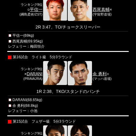
ランキング8位
○
平信一
西尾真輔
×
(綱島柔術/ZST)
(宇留野道場)
2R 3:47、TO/チョークスリーパー
平信一(69kg)
西尾真輔(69.95kg)
レフェリー：梅田恒介
第16試合 ライト級 5分3ラウンド
ランキング9位
×
DARANI
余 勇利
○
(PRAVAJRA)
(マッハ道場)
1R 2:38、TKO/スタンドのパンチ
DARANI(68.65kg)
余 勇利(68.8kg)
レフェリー：小池
第15試合 フェザー級 5分3ラウンド
ランキング9位