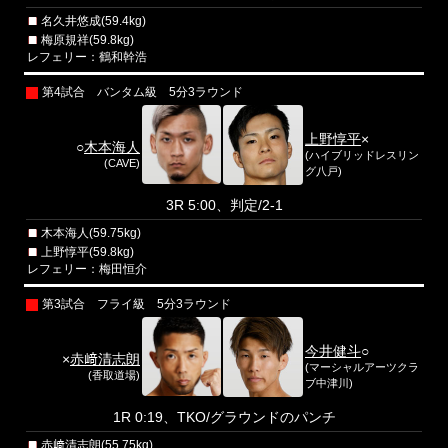
名久井悠成(59.4kg)
梅原規祥(59.8kg)
レフェリー：鶴和幹浩
第4試合 バンタム級 5分3ラウンド
上野惇平
×
○
木本海人
(ハイブリッドレスリン
(CAVE)
グ八戸)
3R 5:00、判定/2-1
木本海人(59.75kg)
上野惇平(59.8kg)
レフェリー：梅田恒介
第3試合 フライ級 5分3ラウンド
今井健斗
○
×
赤﨑清志朗
(マーシャルアーツクラ
(香取道場)
ブ中津川)
1R 0:19、TKO/グラウンドのパンチ
赤﨑清志朗(55.75kg)