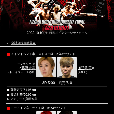
全試合採点結果表
メインイベント⑱ ストロー級 5分3ラウンド
ランキング1位
○
藤野恵実
渡辺彩華
×
(トライフォース赤坂)
(AACC)
3R 5:00、判定/3-0
藤野恵実(51.95kg)
渡辺彩華(50.95kg)
レフェリー：寶田智美
コーメイン⑰ ライト級 5分3ラウンド