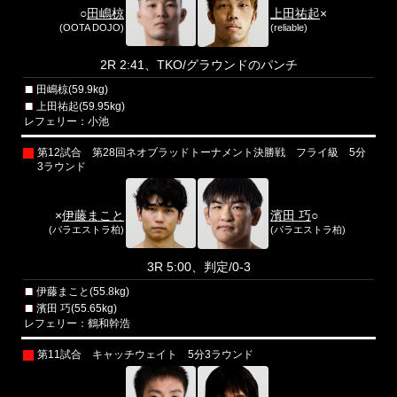
○
田嶋椋
上田祐起
×
(OOTA DOJO)
(reliable)
2R 2:41、TKO/グラウンドのパンチ
田嶋椋(59.9kg)
上田祐起(59.95kg)
レフェリー：小池
第12試合 第28回ネオブラッドトーナメント決勝戦 フライ級 5分
3ラウンド
×
伊藤まこと
濱田 巧
○
(パラエストラ柏)
(パラエストラ柏)
3R 5:00、判定/0-3
伊藤まこと(55.8kg)
濱田 巧(55.65kg)
レフェリー：鶴和幹浩
第11試合 キャッチウェイト 5分3ラウンド