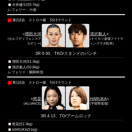
今井健斗(55.7kg)
レフェリー：小池
第2試合 ストロー級 5分3ラウンド
○
増田大河
清沢魁人
×
(セルフディフェンスア
(トイカツ道場ファイテ
カデミー)
ィングラボ松本)
3R 0:30、TKO/スタンドのパンチ
増田大河(51.3kg)
清沢魁人(50.6kg)
レフェリー：鶴和幹浩
第1試合 ストロー級 5分3ラウンド
×
悠花
HARUKA
○
(ALLIANCE)
(宇留野道場)
3R 4:13、TO/アームロック
悠花(51.3kg)
HARUKA(51kg)