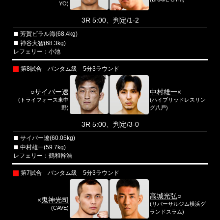
YO)
3R 5:00、判定/1-2
芳賀ビラル海(68.4kg)
神谷大智(68.3kg)
レフェリー：小池
第8試合 バンタム級 5分3ラウンド
○
サイバー遼
中村雄一
×
(トライフォース東中
(ハイブリッドレスリン
野)
グ八戸)
3R 5:00、判定/3-0
サイバー遼(60.05kg)
中村雄一(59.7kg)
レフェリー：鶴和幹浩
第7試合 バンタム級 5分3ラウンド
高城光弘
○
×
鬼神光司
(リバーサルジム横浜グ
(CAVE)
ランドスラム)