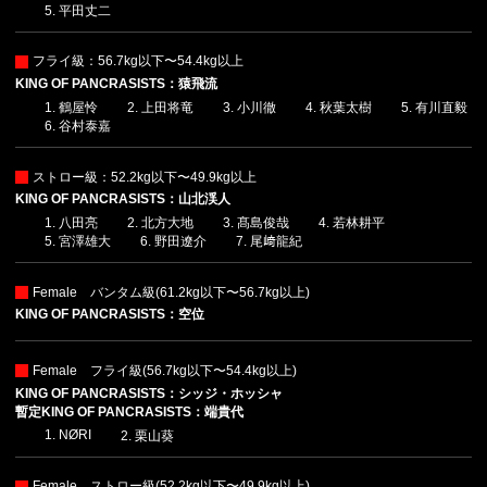
平田丈二
フライ級：56.7kg以下〜54.4kg以上
KING OF PANCRASISTS：猿飛流
鶴屋怜
上田将竜
小川徹
秋葉太樹
有川直毅
谷村泰嘉
ストロー級：52.2kg以下〜49.9kg以上
KING OF PANCRASISTS：山北渓人
八田亮
北方大地
髙島俊哉
若林耕平
宮澤雄大
野田遼介
尾﨑龍紀
Female バンタム級(61.2kg以下〜56.7kg以上)
KING OF PANCRASISTS：空位
Female フライ級(56.7kg以下〜54.4kg以上)
KING OF PANCRASISTS：シッジ・ホッシャ
暫定KING OF PANCRASISTS：端貴代
NØRI
栗山葵
Female ストロー級(52.2kg以下〜49.9kg以上)