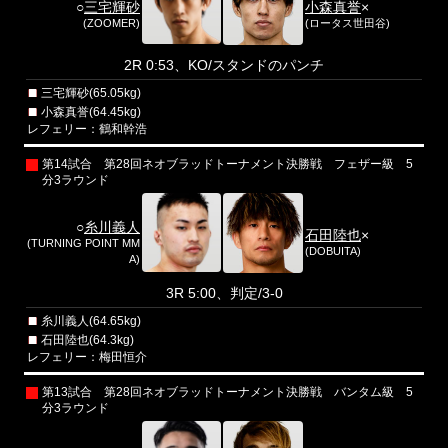
○
三宅輝砂
小森真誉
×
(ZOOMER)
(ロータス世田谷)
2R 0:53、KO/スタンドのパンチ
三宅輝砂(65.05kg)
小森真誉(64.45kg)
レフェリー：鶴和幹浩
第14試合 第28回ネオブラッドトーナメント決勝戦 フェザー級 5
分3ラウンド
○
糸川義人
石田陸也
×
(TURNING POINT MM
(DOBUITA)
A)
3R 5:00、判定/3-0
糸川義人(64.65kg)
石田陸也(64.3kg)
レフェリー：梅田恒介
第13試合 第28回ネオブラッドトーナメント決勝戦 バンタム級 5
分3ラウンド