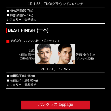
1R 1:58、TKO/グラウンドのパンチ
植松洋貴(56.7kg)
織部修也(57.1kg)
レフェリー：金子雄人
BEST FINISH (一本)
第5試合 バンタム級 5分3ラウンド
11位
×
前田浩平
佐藤ゆうじ
○
(GRABAKA)
(ボンサイ柔術)
2R 1:31、TS/RNC
前田浩平(61.45kg)
佐藤ゆうじ(61.05kg)
レフェリー：鶴和幹浩
パンクラス toppage