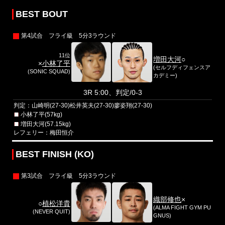
BEST BOUT
第4試合 フライ級 5分3ラウンド
11位
増田大河
○
×
小林了平
(セルフディフェンスア
(SONIC SQUAD)
カデミー)
3R 5:00、判定/0-3
判定：山崎明(27-30)松井英夫(27-30)廖姿翔(27-30)
小林了平(57kg)
増田大河(57.15kg)
レフェリー：梅田恒介
BEST FINISH (KO)
第3試合 フライ級 5分3ラウンド
織部修也
×
○
植松洋貴
(ALMA FIGHT GYM PU
(NEVER QUIT)
GNUS)