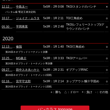
×
12.12 スタジオコースト
中島太一
5x5R：2R 0:08
TKO/スタンドのパンチ
バンタム級 暫定王者決定戦
○
10.17 スタジオコースト
ジェイク・ムラタ
5x3R：1R 2:11
TO/三角絞め
TKO(レフェリーストップ)/グ
平岡将英
5x3R：1R 2:48
○
05.30 スタジオコースト
ラウンドのパンチ
2020
○
12.13 スタジオコースト
修我
5x3R：1R 1:40
TKO/三角絞め
第26回ネオブラッドトーナメント決勝
○
10.25 スタジオコースト
MG眞介
5x3R：1R 3:33
TKO/アームバー
第26回ネオブラッド・トーナメント準決勝
○
09.27 スタジオコースト
田中スネ夫ハヤト
5x3R：2R 2:31
ギブアップ/RNC
第26回ネオブラッド・トーナメント2回戦
○
02.16 スタジオコースト
宮平守太郎
5x3R：1R 2:14
タップアウト/腕十字固め
第26回ネオブラッド・トーナメント1回戦
○：勝ち △：ドロー ×：負け -：その他
パンクラス toppage