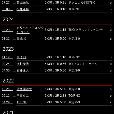
○
07.27 立川ステージガーデン
髙城光弘
5x3R：3R 0:21
テクニカル判定/3-0
○
03.09 横浜武道館
松井斗輝
5x3R：1R 3:18
TO/RNC
2024
カリベク・アルジク
5x3R：1R 1:15
TKO/グラウンドのパンチ
×
09.29 立川ステージガーデン
ル ウルル
○
03.31 立川ステージガーデン
田嶋 椋
5x3R：3R 5:00
判定/3-0
2023
○
11.12 ニューピアホール(夜)
矢澤 諒
5x3R：1R 1:10
TO/RNC
×
09.24 立川ステージガーデン
河村泰博
5x3R：1R 0:56
TO/フロントチョーク
○
04.30 立川ステージガーデン
石井逸人
5x3R：3R 5:00
判定/3-0
2022
○
12.25 横浜武道館
佐久間健太
5x3R：3R 5:00
判定/3-0
○
09.11 立川ステージガーデン
平田丈二
5x3R：2R 2:38
TO/RNC
×
04.29 立川ステージガーデン
TSUNE
5x3R：3R 5:00
判定/0-3
2021