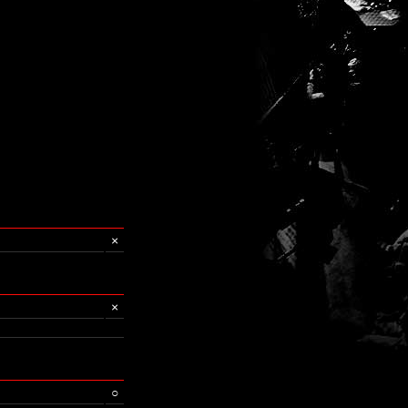
×
×
○