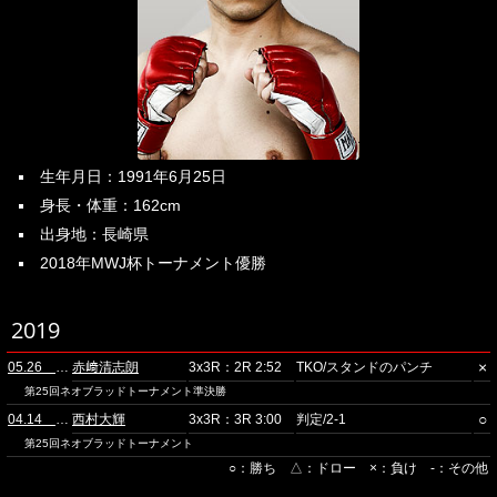
生年月日：1991年6月25日
身長・体重：162cm
出身地：長崎県
2018年MWJ杯トーナメント優勝
2019
×
05.26 スタジオコースト
赤﨑清志朗
3x3R：2R 2:52
TKO/スタンドのパンチ
第25回ネオブラッドトーナメント準決勝
○
04.14 スタジオコースト
西村大輝
3x3R：3R 3:00
判定/2-1
第25回ネオブラッドトーナメント
○：勝ち △：ドロー ×：負け -：その他