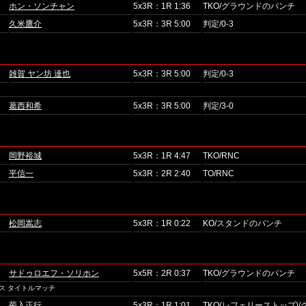
ホン・ソンチャン
5x3R：1R 1:36
TKO/グラウンドのパンチ
久米鷹介
5x3R：3R 5:00
判定/0-3
雑賀 ヤン坊 達也
5x3R：3R 5:00
判定/0-3
葛西和希
5x3R：3R 5:00
判定/3-0
岡野裕城
5x3R：1R 4:47
TKO/RNC
平信一
5x3R：2R 2:40
TO/RNC
松岡嵩志
5x3R：1R 0:22
KO/スタンドのパンチ
サドゥロエフ・ソリホン
5x5R：2R 0:37
TKO/グラウンドのパンチ
ス タイトルマッチ
菊入正行
5x3R：1R 1:01
TKO(レフェリーストップ)