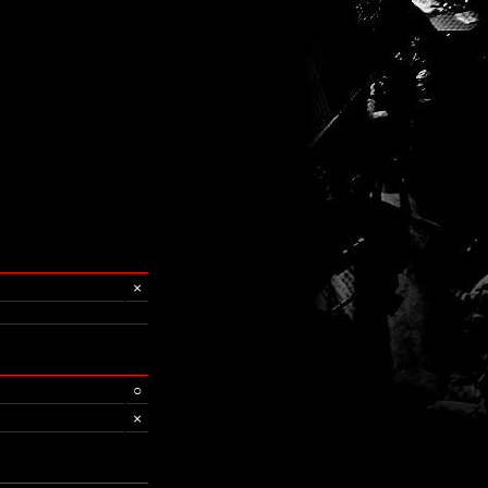
×
○
×