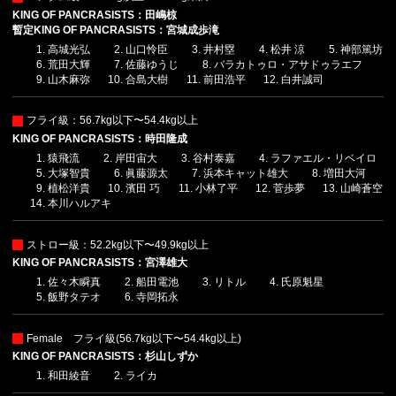
KING OF PANCRASISTS：田嶋椋
暫定KING OF PANCRASISTS：宮城成歩滝
高城光弘
山口怜臣
井村塁
松井 涼
神部篤坊
荒田大輝
佐藤ゆうじ
バラカトゥロ・アサドゥラエフ
山木麻弥
合島大樹
前田浩平
白井誠司
フライ級：56.7kg以下〜54.4kg以上
KING OF PANCRASISTS：時田隆成
猿飛流
岸田宙大
谷村泰嘉
ラファエル・リベイロ
大塚智貴
眞藤源太
浜本キャット雄大
増田大河
植松洋貴
濱田 巧
小林了平
菅歩夢
山崎蒼空
本川ハルアキ
ストロー級：52.2kg以下〜49.9kg以上
KING OF PANCRASISTS：宮澤雄大
佐々木瞬真
船田電池
リトル
氏原魁星
飯野タテオ
寺岡拓永
Female フライ級(56.7kg以下〜54.4kg以上)
KING OF PANCRASISTS：杉山しずか
和田綾音
ライカ