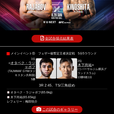
全試合採点結果表
メインイベント⑪ フェザー級暫定王者決定戦 5分5ラウンド
1位
2位
○
オタベク・ラジ
木下尚祐
×
ャボフ
(リバーサルジム横浜グ
(TAJMMAF GYM/タジ
ランドスラム)
キスタン共和国)
13勝6敗1分
5勝
3R 2:45、TS/三角絞め
オタベク・ラジャボフ(65.6kg)
木下尚祐(65.65kg)
レフェリー：梅田恒介
この試合のギャラリー