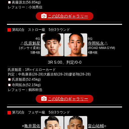
眞藤源太(56.85kg)
レフェリー：小池秀信
この試合のギャラリー
第8試合 ストロー級 5分3ラウンド
4位
6位
△
氏原魁星
寺岡拓永
△
(ボンサイ柔術)
(ROAD MMA GYM)
5勝4敗
4勝4敗
3R 5:00、判定/0-0
氏原魁星：1R=イエローカード
判定：中島康喜(28-28)大藪吉郁(28-28)廖姿翔(28-28)
氏原魁星(52.45kg)
寺岡拓永(52.15kg)
レフェリー：鶴和幹浩
この試合のギャラリー
第7試合 フェザー級 5分3ラウンド
×
亀井晨佑
畠山祐輔
○