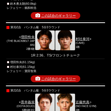
鈴木勇太朗(60.8kg)
レフェリー：鶴和幹浩
この試合のギャラリー
第3試合 バンタム級 5分3ラウンド
○
増田怜央
村社泰河
×
(THE BLACKBELT JAP
(CAVE)
AN)
1敗
2勝4敗
1R 2:36、TS/フロントチョーク
増田怜央(61.15kg)
村社泰河(61.15kg)
レフェリー：寶田智美
この試合のギャラリー
第2試合 バンタム級 5分3ラウンド
×
貫井義規
近藤悠真
○
(OOTA DOJO)
(NO FACE GYM)
5勝6敗3分
2敗