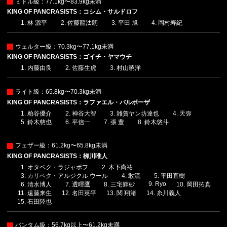
ミドル級：77.1kg〜83.9kg未満
KING OF PANCRASISTS：コシム・サルドロフ
林 源平
佐藤龍汰朗
平田 旭
岡村寿紀
ウェルター級：70.3kg〜77.1kg未満
KING OF PANCRASISTS：ゴイチ・ヤマウチ
内藤由良
佐藤生虎
村山暁洋
ライト級：65.8kg〜70.3kg未満
KING OF PANCRASISTS：ラファエル・バルボーザ
粕谷優介
神谷大智
雑賀ヤン坊達也
天弥
鈴木慈也
平信一
張 豊
鈴木悠斗
フェザー級：61.2kg〜65.8kg未満
KING OF PANCRASISTS：栁川唯人
オタベク・ラジャボフ
木下尚祐
カリベク・アルジクル ウール
敢流
平田直樹
Ryo
清水博人
透暉鷹
三宅輝砂
岡田拓真
遠藤来生
名田英平
関 翔渚
糸川義人
石田陸也
バンタム級：56.7kg以上〜61.2kg未満