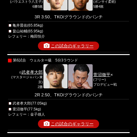
(パラエストラ八王子)
(ボンサイ柔術)
6勝5敗
5勝4敗
3R 3:50、TKO/グラウンドのパンチ
亀井晨佑(65.85kg)
畠山祐輔(65.95kg)
レフェリー：梅田恒介
この試合のギャラリー
第6試合 ウェルター級 5分3ラウンド
○
武者孝大郎
萱沼徹平
×
(マスタージャパン東
(フリー)
京)
プロデビュー戦
2勝
2R 2:50、TKO/グラウンドのパンチ
武者孝大郎(77.05kg)
萱沼徹平(77.5kg)
レフェリー：金子雄人
この試合のギャラリー