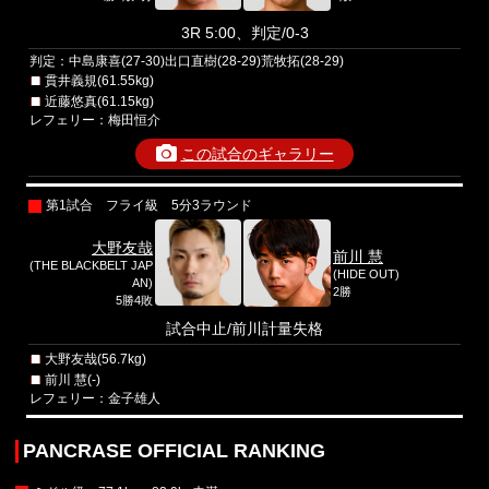
3R 5:00、判定/0-3
判定：中島康喜(27-30)出口直樹(28-29)荒牧拓(28-29)
貫井義規(61.55kg)
近藤悠真(61.15kg)
レフェリー：梅田恒介
この試合のギャラリー
第1試合 フライ級 5分3ラウンド
大野友哉
前川 慧
(THE BLACKBELT JAP
(HIDE OUT)
AN)
2勝
5勝4敗
試合中止/前川計量失格
大野友哉(56.7kg)
前川 慧(-)
レフェリー：金子雄人
PANCRASE OFFICIAL RANKING