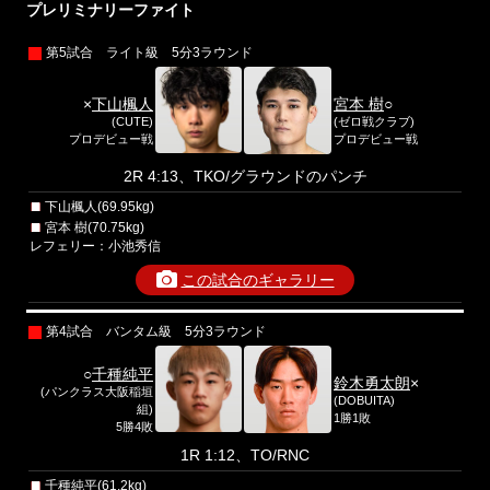
プレリミナリーファイト
第5試合 ライト級 5分3ラウンド
×
下山楓人
宮本 樹
○
(CUTE)
(ゼロ戦クラブ)
プロデビュー戦
プロデビュー戦
2R 4:13、TKO/グラウンドのパンチ
下山楓人(69.95kg)
宮本 樹(70.75kg)
レフェリー：小池秀信
この試合のギャラリー
第4試合 バンタム級 5分3ラウンド
○
千種純平
鈴木勇太朗
×
(パンクラス大阪稲垣
(DOBUITA)
組)
1勝1敗
5勝4敗
1R 1:12、TO/RNC
千種純平(61.2kg)