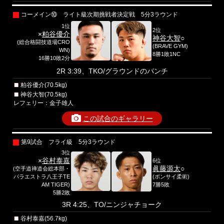
コーメイン⑩ ライト級次期挑戦者決定戦 5分3ラウンド
1位
2位
×
粕谷優介
神谷大智
○
(総合格闘技道場CRO
(BRAVE GYM)
WN)
8勝1敗1NC
16勝10敗2分
2R 3:39、TKO/グラウンドのパンチ
粕谷優介(70.5kg)
神谷大智(70.5kg)
レフェリー：金子雄人
この試合のギャラリー
第9試合 フライ級 5分3ラウンド
3位
×
谷村泰嘉
6位
眞藤源太
○
(空手道禅道会総本部・
パラエストラ八王子TE
(ボンサイ柔術)
AM TIGER)
7勝5敗
5勝2敗
3R 4:25、TO/ニンジャチョーク
谷村泰嘉(56.7kg)